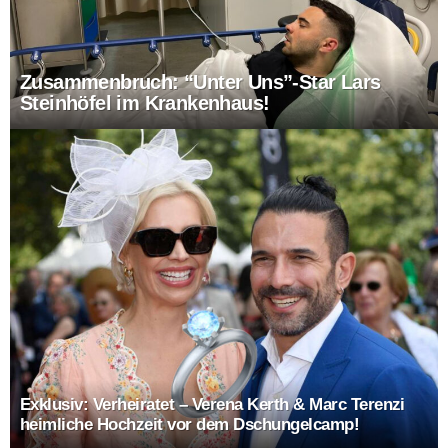
Zusammenbruch: “Unter Uns”-Star Lars
Steinhöfel im Krankenhaus!
Exklusiv: Verheiratet – Verena Kerth & Marc Terenzi
heimliche Hochzeit vor dem Dschungelcamp!