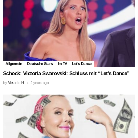
Allgemein
Deutsche Stars
Im TV
Let’s Dance
Schock: Victoria Swarovski: Schluss mit “Let’s Dance”
by
Melanie H
2 years ago