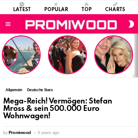
LATEST
POPULAR
TOP
CHARTS
S
S
Menu
LATEST
STORIES
Allgemein
Deutsche Stars
Mega-Reich! Vermögen: Stefan
Mross & sein 500.000 Euro
Wohnwagen!
by
Promiwood
4 years ago