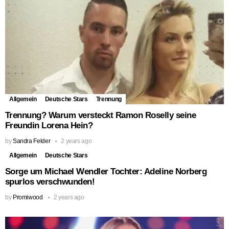
Allgemein
Deutsche Stars
Trennung
Trennung? Warum versteckt Ramon Roselly seine
Freundin Lorena Hein?
by
Sandra Felder
2 years ago
Allgemein
Deutsche Stars
Sorge um Michael Wendler Tochter: Adeline Norberg
spurlos verschwunden!
by
Promiwood
2 years ago