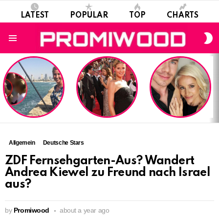
LATEST
POPULAR
TOP
CHARTS
S
S
Menu
LATEST
STORIES
Allgemein
Deutsche Stars
ZDF Fernsehgarten-Aus? Wandert
Andrea Kiewel zu Freund nach Israel
aus?
by
Promiwood
about a year ago