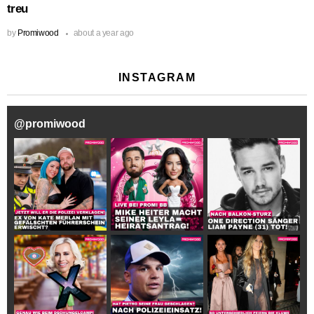
treu
by
Promiwood
about a year ago
INSTAGRAM
@
promiwood