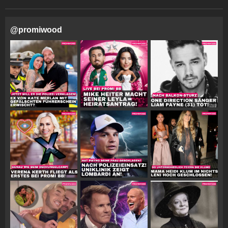
@
promiwood