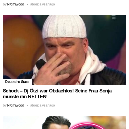
by
Promiwood
about a year ago
Deutsche Stars
Schock – Dj Ötzi war Obdachlos! Seine Frau Sonja
musste ihn RETTEN!
by
Promiwood
about a year ago