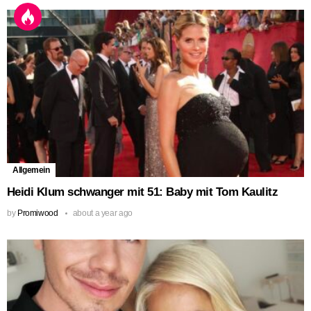
Allgemein
Heidi Klum schwanger mit 51: Baby mit Tom Kaulitz
by
Promiwood
about a year ago