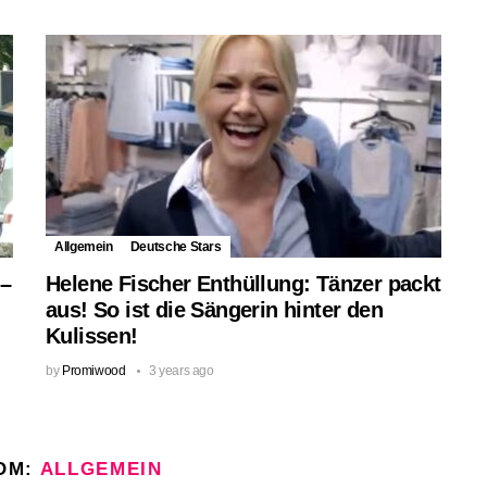
Allgemein
Deutsche Stars
 –
Helene Fischer Enthüllung: Tänzer packt
aus! So ist die Sängerin hinter den
Kulissen!
by
Promiwood
3 years ago
OM:
ALLGEMEIN