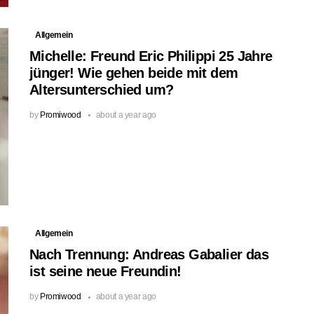
Allgemein
Michelle: Freund Eric Philippi 25 Jahre
jünger! Wie gehen beide mit dem
Altersunterschied um?
by
Promiwood
about a year ago
Allgemein
Nach Trennung: Andreas Gabalier das
ist seine neue Freundin!
by
Promiwood
about a year ago