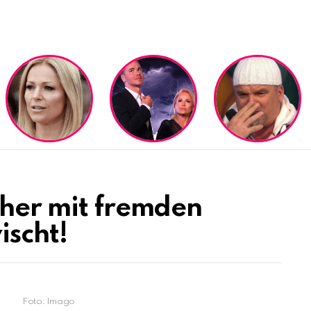
cher mit fremden
scht!
Foto: Imago