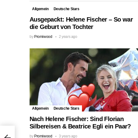
Allgemein
Deutsche Stars
Ausgepackt: Helene Fischer – So war
die Geburt von Tochter
by
Promiwood
2 years ago
Allgemein
Deutsche Stars
Nach Helene Fischer: Sind Florian
Silbereisen & Beatrice Egli ein Paar?
ER
by
Promiwood
3 years ago