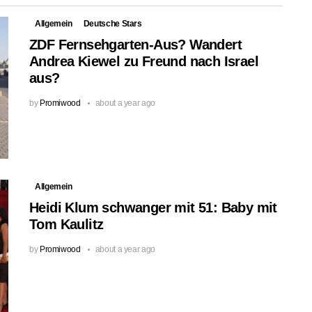
Allgemein
Deutsche Stars
ZDF Fernsehgarten-Aus? Wandert
Andrea Kiewel zu Freund nach Israel
aus?
by
Promiwood
about a year ago
Allgemein
Heidi Klum schwanger mit 51: Baby mit
Tom Kaulitz
by
Promiwood
about a year ago