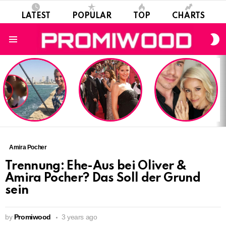
LATEST
POPULAR
TOP
CHARTS
S
S
Menu
LATEST
STORIES
Amira Pocher
Trennung: Ehe-Aus bei Oliver &
Amira Pocher? Das Soll der Grund
sein
by
Promiwood
3 years ago