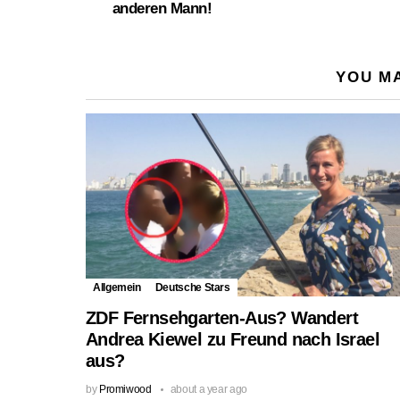
anderen Mann!
YOU MA
Allgemein
Deutsche Stars
ZDF Fernsehgarten-Aus? Wandert
Andrea Kiewel zu Freund nach Israel
aus?
by
Promiwood
about a year ago