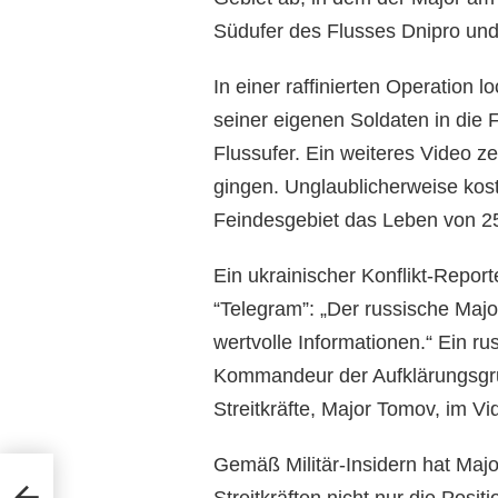
Südufer des Flusses Dnipro und
In einer raffinierten Operation l
seiner eigenen Soldaten in die 
Flussufer. Ein weiteres Video zei
gingen. Unglaublicherweise kost
Feindesgebiet das Leben von 25
Ein ukrainischer Konflikt-Repor
“Telegram”: „Der russische Major
wertvolle Informationen.“ Ein ru
Kommandeur der Aufklärungsgru
Streitkräfte, Major Tomov, im Vi
Gemäß Militär-Insidern hat Maj
ck