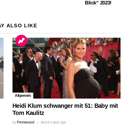
Blick“ 2023!
Y ALSO LIKE
Allgemein
Heidi Klum schwanger mit 51: Baby mit
Tom Kaulitz
by
Promiwood
about a year ago