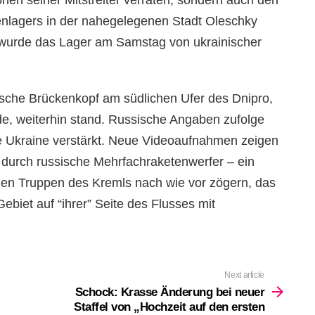
tionen seiner Mitstreiter verraten, sondern auch den
enlagers in der nahegelegenen Stadt Oleschky
 wurde das Lager am Samstag von ukrainischer
sche Brückenkopf am südlichen Ufer des Dnipro,
rde, weiterhin stand. Russische Angaben zufolge
ie Ukraine verstärkt. Neue Videoaufnahmen zeigen
durch russische Mehrfachraketenwerfer – ein
chen Truppen des Kremls nach wie vor zögern, das
Gebiet auf “ihrer” Seite des Flusses mit
Next article
Schock: Krasse Änderung bei neuer
Staffel von „Hochzeit auf den ersten