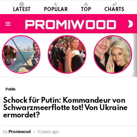
LATEST
POPULAR
TOP
CHARTS
S
S
Menu
LATEST
STORIES
Politik
Schock für Putin: Kommandeur von
Schwarzmeerflotte tot! Von Ukraine
ermordet?
by
Promiwood
3 years ago