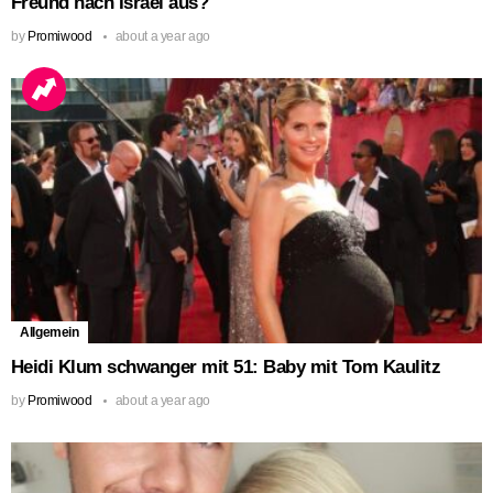
Freund nach Israel aus?
by
Promiwood
about a year ago
Allgemein
Heidi Klum schwanger mit 51: Baby mit Tom Kaulitz
by
Promiwood
about a year ago