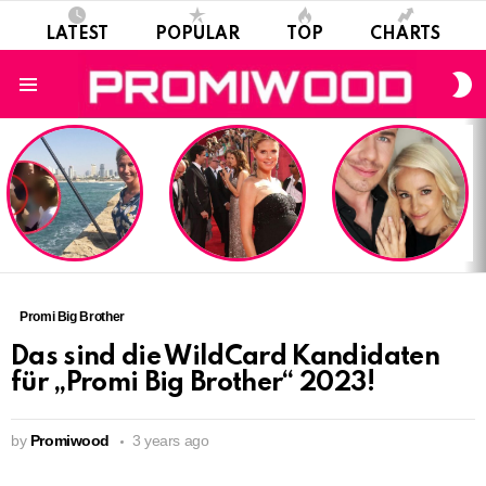
LATEST
POPULAR
TOP
CHARTS
S
S
Menu
LATEST
STORIES
Promi Big Brother
Das sind die WildCard Kandidaten
für „Promi Big Brother“ 2023!
by
Promiwood
3 years ago