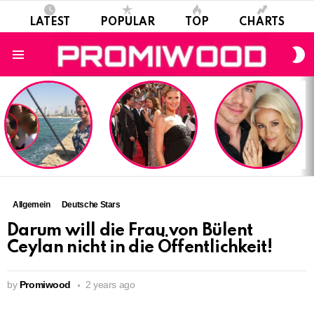
LATEST
POPULAR
TOP
CHARTS
S
S
Menu
LATEST
STORIES
Allgemein
Deutsche Stars
Darum will die Frau von Bülent
Ceylan nicht in die Öffentlichkeit!
by
Promiwood
2 years ago