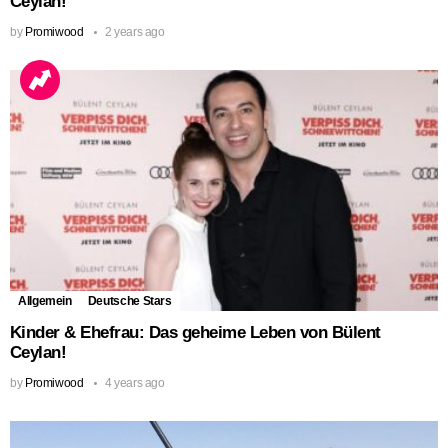
Ceylan!
by
Promiwood
2 years ago
Allgemein
Deutsche Stars
Kinder & Ehefrau: Das geheime Leben von Bülent
Ceylan!
by
Promiwood
4 years ago