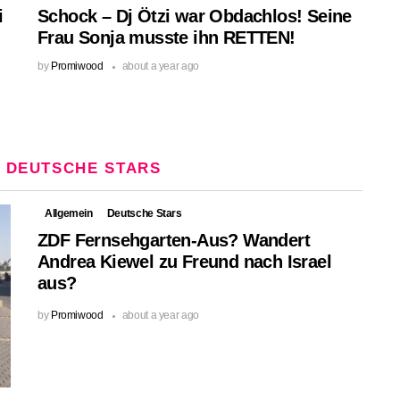
i
Schock – Dj Ötzi war Obdachlos! Seine
Frau Sonja musste ihn RETTEN!
by
Promiwood
about a year ago
:
DEUTSCHE STARS
Allgemein
Deutsche Stars
ZDF Fernsehgarten-Aus? Wandert
Andrea Kiewel zu Freund nach Israel
aus?
by
Promiwood
about a year ago