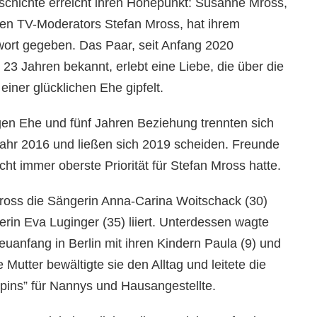
chichte erreicht ihren Höhepunkt: Susanne Mross,
en TV-Moderators Stefan Mross, hat ihrem
ort gegeben. Das Paar, seit Anfang 2020
23 Jahren bekannt, erlebt eine Liebe, die über die
iner glücklichen Ehe gipfelt.
igen Ehe und fünf Jahren Beziehung trennten sich
ahr 2016 und ließen sich 2019 scheiden. Freunde
ht immer oberste Priorität für Stefan Mross hatte.
Mross die Sängerin Anna-Carina Woitschack (30)
gerin Eva Luginger (35) liiert. Unterdessen wagte
anfang in Berlin mit ihren Kindern Paula (9) und
e Mutter bewältigte sie den Alltag und leitete die
pins” für Nannys und Hausangestellte.