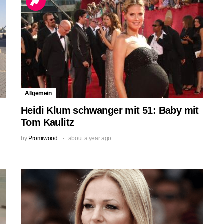
Allgemein
Heidi Klum schwanger mit 51: Baby mit
Tom Kaulitz
by
Promiwood
about a year ago