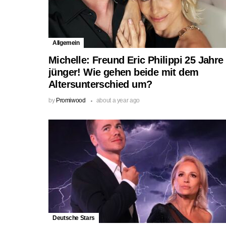
Allgemein
Michelle: Freund Eric Philippi 25 Jahre
jünger! Wie gehen beide mit dem
Altersunterschied um?
by
Promiwood
about a year ago
Deutsche Stars