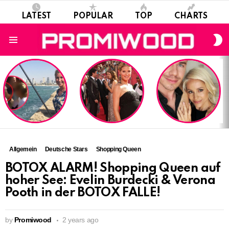
LATEST
POPULAR
TOP
CHARTS
S
S
Menu
LATEST
STORIES
Allgemein
Deutsche Stars
Shopping Queen
BOTOX ALARM! Shopping Queen auf
hoher See: Evelin Burdecki & Verona
Pooth in der BOTOX FALLE!
by
Promiwood
2 years ago